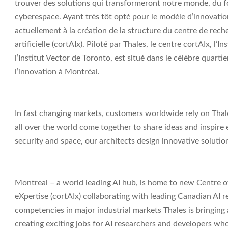
trouver des solutions qui transformeront notre monde, du fo
cyberespace. Ayant très tôt opté pour le modèle d’innovatio
actuellement à la création de la structure du centre de reche
artificielle (cortAIx). Piloté par Thales, le centre cortAIx, l
l’Institut Vector de Toronto, est situé dans le célèbre quart
l’innovation à Montréal.
In fast changing markets, customers worldwide rely on Thale
all over the world come together to share ideas and inspire 
security and space, our architects design innovative soluti
Montreal – a world leading AI hub, is home to new Centre of 
eXpertise (cortAIx) collaborating with leading Canadian AI
competencies in major industrial markets Thales is bringing ar
creating exciting jobs for AI researchers and developers who