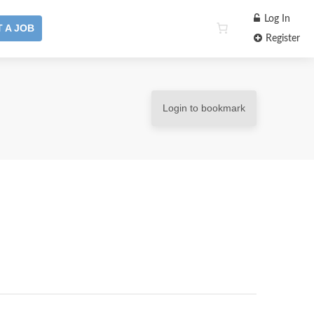
Log In
 A JOB
Register
Login to bookmark