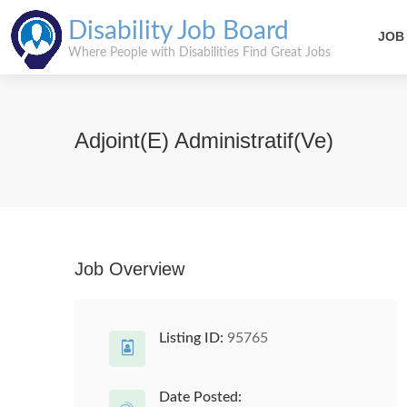
Disability Job Board
JOB
Where People with Disabilities Find Great Jobs
Adjoint(e) Administratif(ve)
Job Overview
Listing ID:
95765
Date Posted: