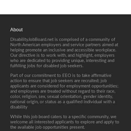
About
DisabilityJobBoard.net is comprised of a community of
North American employers and service partners aimed at
helping promote an inclusive and accessible workplace.
Our directive is to work with, and highlight, employers
who are dedicated to providing unique, interesting and
fulfilling jobs for disabled job seekers.
Part of our commitment to EEO is to take affirmative
action to ensure that job seekers are recruited; job
applicants are considered for employment opportunities;
and employees are treated without regard to their race,
color, religion, sex, sexual orientation, gender identity,
national origin, or status as a qualified individual with a
disability
While this job board caters to a specific community, we
welcome all interested applicants to explore and apply to
the available job opportunities present.