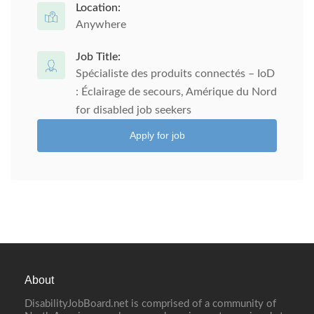
Location:
Anywhere
Job Title:
Spécialiste des produits connectés – IoD
: Éclairage de secours, Amérique du Nord
for disabled job seekers
Apply for job
About
DisabilityJobBoard.net is comprised of a community of